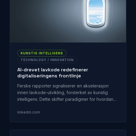
KUNSTIG INTELLIGENS
TECHNOLOGY / INNOVATION
AI-drevet lavkode redefinerer
digitaliseringens frontlinje
Ferske rapporter signaliserer en akselerasjon
innen lavkode-utvikling, forsterket av kunstig
intelligens. Dette skifter paradigmer for hvordan
virksomheter raskt kan konvertere
forretningsideer til funksjonelle applikasjoner, og
linkedin.com
demokratiserer teknologibygging forbi tradisjonell
IT.