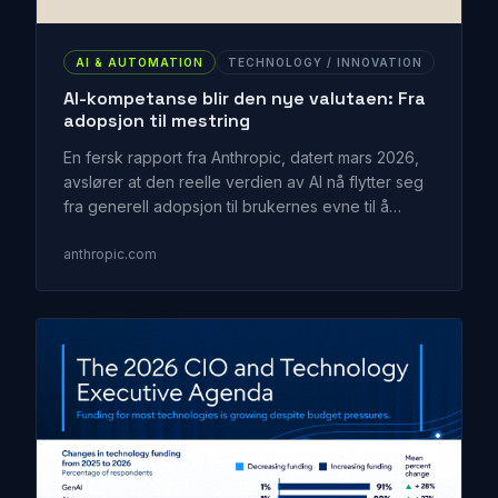
AI & AUTOMATION
TECHNOLOGY / INNOVATION
AI-kompetanse blir den nye valutaen: Fra
adopsjon til mestring
En fersk rapport fra Anthropic, datert mars 2026,
avslører at den reelle verdien av AI nå flytter seg
fra generell adopsjon til brukernes evne til å
mestre verktøyene. Erfarne AI-brukere, som har
utviklet spesifikke vaner og strategier, oppnår
anthropic.com
betydelig høyere verdi, takler mer komplekse
oppgaver og får bedre resultater.