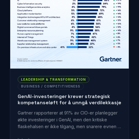
LEADERSHIP & TRANSFORMATION
BUSINESS / COMPETITIVENESS
GenAI-investeringer krever strategisk
kompetanseløft for å unngå verdilekkasje
Gartner rapporterer at 91% av CIO-er planlegger
økte investeringer i GenAI, men den kritiske
flaskehalsen er ikke tilgang, men snarere evnen til
å integrere og utnytte teknologien i virksomhetens