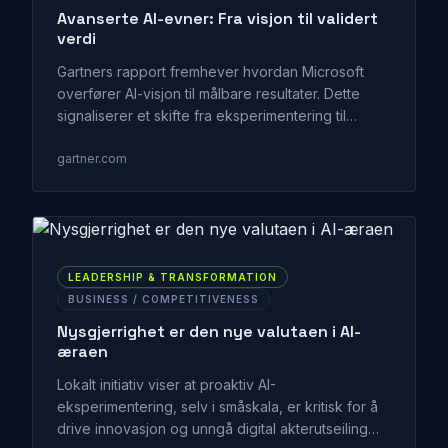
Avanserte AI-evner: Fra visjon til validert
verdi
Gartners rapport fremhever hvordan Microsoft
overfører AI-visjon til målbare resultater. Dette
signaliserer et skifte fra eksperimentering til
strategisk innføring, med implikasjoner for alle
sektorer.
gartner.com
LEADERSHIP & TRANSFORMATION
BUSINESS / COMPETITIVENESS
Nysgjerrighet er den nye valutaen i AI-
æraen
Lokalt initiativ viser at proaktiv AI-
eksperimentering, selv i småskala, er kritisk for å
drive innovasjon og unngå digital akterutseiling