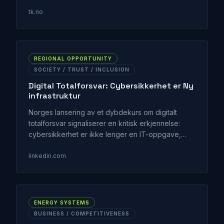
blant norske bedrifter.
tk.no
REGIONAL OPPORTUNITY
SOCIETY / TRUST / INCLUSION
Digital Totalforsvar: Cybersikkerhet er Ny
infrastruktur
Norges lansering av et dybdekurs om digitalt
totalforsvar signaliserer en kritisk erkjennelse:
cybersikkerhet er ikke lenger en IT-oppgave,
men en grunnleggende infrastruktur for nasjonal
motstandskraft.
linkedin.com
ENERGY SYSTEMS
BUSINESS / COMPETITIVENESS