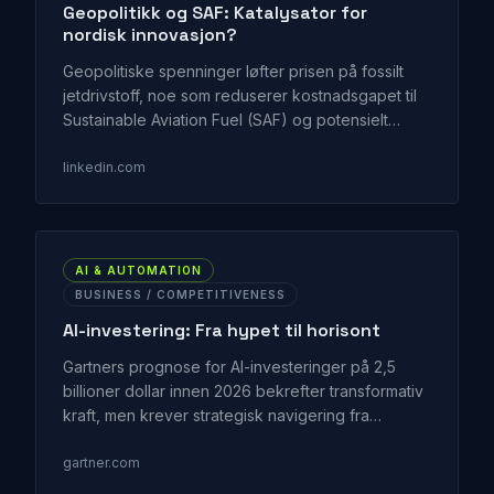
Geopolitikk og SAF: Katalysator for
nordisk innovasjon?
Geopolitiske spenninger løfter prisen på fossilt
jetdrivstoff, noe som reduserer kostnadsgapet til
Sustainable Aviation Fuel (SAF) og potensielt
akselererer utviklingen av alternative, lokaliserte
SAF-produksjonsmetoder som AtJ og FT, spesielt
linkedin.com
relevant for Norden.
AI & AUTOMATION
BUSINESS / COMPETITIVENESS
AI-investering: Fra hypet til horisont
Gartners prognose for AI-investeringer på 2,5
billioner dollar innen 2026 bekrefter transformativ
kraft, men krever strategisk navigering fra
nordiske aktører.
gartner.com