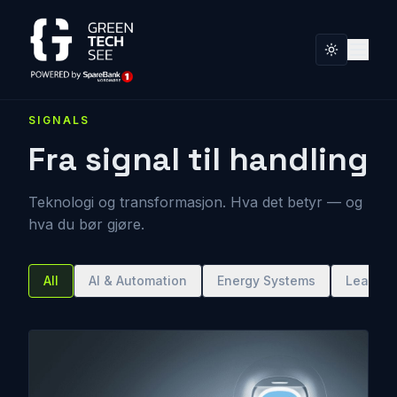
SIGNALS
Fra signal til handling
Teknologi og transformasjon. Hva det betyr — og
hva du bør gjøre.
All
AI & Automation
Energy Systems
Leaders