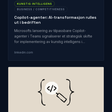
KUNSTIG INTELLIGENS
BUSINESS / COMPETITIVENESS
Copilot-agenter: AI-transformasjon rulles
ut i bedriften
Microsofts lansering av tilpassbare Copilot-
agenter i Teams signaliserer et strategisk skifte
for implementering av kunstig intelligens i
bedrifter. Dette betyr at AI nå er innen rekkevidde
for operativ forbedring, ikke bare store
linkedin.com
pilotprosjekter.