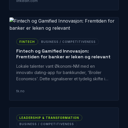
kjernevirksomhet. Uten et fokus på
linkedin.com
kompetanseutvikling og strategisk forankring,
risikerer mange å tape betydelige verdier.
FINTECH
BUSINESS / COMPETITIVENESS
Fintech og Gamified Innovasjon:
Fremtiden for banker er leken og relevant
Lokale talenter vant Økonomi-NM med en
innovativ dating-app for bankkunder, 'Broiler
Economics'. Dette signaliserer et tydelig skifte i
forventningene til finansielle tjenester, der
gamification og uventede brukergrensesnitt kan
tk.no
bygge nye relasjoner og merkevarelojalitet. Det
handler om å flytte finans fra transaksjon til
interaksjon.
LEADERSHIP & TRANSFORMATION
BUSINESS / COMPETITIVENESS